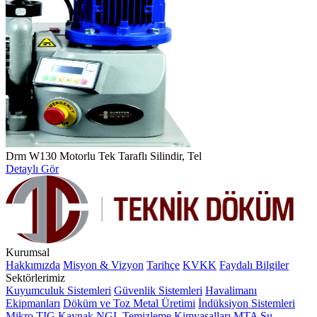
Drm W130 Motorlu Tek Taraflı Silindir, Tel
Detaylı Gör
Kurumsal
Hakkımızda
Misyon & Vizyon
Tarihçe
KVKK
Faydalı Bilgiler
Sektörlerimiz
Kuyumculuk Sistemleri
Güvenlik Sistemleri
Havalimanı
Ekipmanları
Döküm ve Toz Metal Üretimi
İndüksiyon Sistemleri
Mikro TIG Kaynak
NGL Temizleme Kimyasalları
MTA Su