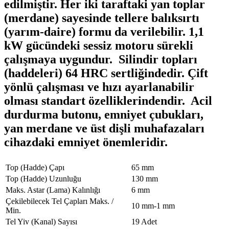
edilmiştir. Her iki taraftaki yan toplar
(merdane) sayesinde tellere balıksırtı
(yarım-daire) formu da verilebilir. 1,1
kW gücündeki sessiz motoru sürekli
çalışmaya uygundur. Silindir topları
(haddeleri) 64 HRC sertliğindedir. Çift
yönlü çalışması ve hızı ayarlanabilir
olması standart özelliklerindendir. Acil
durdurma butonu, emniyet çubukları,
yan merdane ve üst dişli muhafazaları
cihazdaki emniyet önemleridir.
Top (Hadde) Çapı
65 mm
Top (Hadde) Uzunluğu
130 mm
Maks. Astar (Lama) Kalınlığı
6 mm
Çekilebilecek Tel Çapları Maks. /
10 mm-1 mm
Min.
Tel Yiv (Kanal) Sayısı
19 Adet