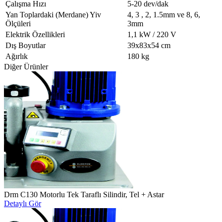
Çalışma Hızı
5-20 dev/dak
Yan Toplardaki (Merdane) Yiv
4, 3 , 2, 1.5mm ve 8, 6,
Ölçüleri
3mm
Elektrik Özellikleri
1,1 kW / 220 V
Dış Boyutlar
39x83x54 cm
Ağırlık
180 kg
Diğer Ürünler
Drm C130 Motorlu Tek Taraflı Silindir, Tel + Astar
Detaylı Gör