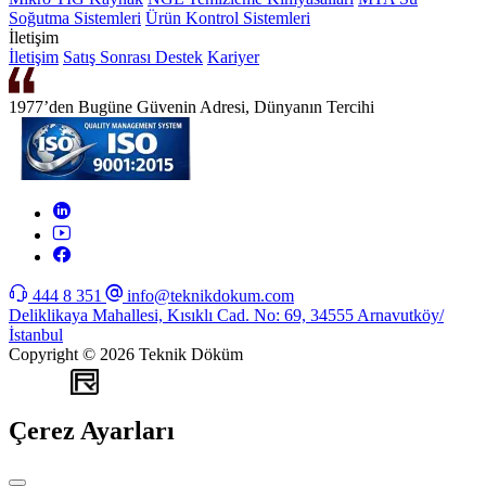
Soğutma Sistemleri
Ürün Kontrol Sistemleri
İletişim
İletişim
Satış Sonrası Destek
Kariyer
1977’den Bugüne Güvenin Adresi, Dünyanın Tercihi
444 8 351
info@teknikdokum.com
Deliklikaya Mahallesi, Kısıklı Cad. No: 69, 34555 Arnavutköy/
İstanbul
Copyright © 2026 Teknik Döküm
WEB
TASARIM
Çerez Ayarları