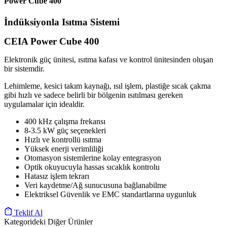
Power Cube 400
İndüksiyonla Isıtma Sistemi
CEIA Power Cube 400
Elektronik güç ünitesi, ısıtma kafası ve kontrol ünitesinden oluşan
bir sistemdir.
Lehimleme, kesici takım kaynağı, ısıl işlem, plastiğe sıcak çakma
gibi hızlı ve sadece belirli bir bölgenin ısıtılması gereken
uygulamalar için idealdir.
400 kHz çalışma frekansı
8-3.5 kW güç seçenekleri
Hızlı ve kontrollü ısıtma
Yüksek enerji verimliliği
Otomasyon sistemlerine kolay entegrasyon
Optik okuyucuyla hassas sıcaklık kontrolu
Hatasız işlem tekrarı
Veri kaydetme/Ağ sunucusuna bağlanabilme
Elektriksel Güvenlik ve EMC standartlarına uygunluk
Teklif Al
Kategorideki Diğer Ürünler