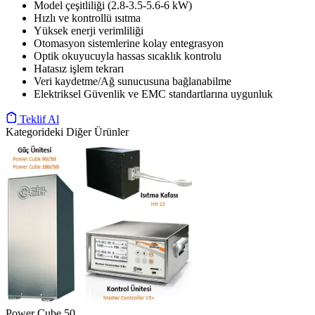
Model çeşitliliği (2.8-3.5-5.6-6 kW)
Hızlı ve kontrollü ısıtma
Yüksek enerji verimliliği
Otomasyon sistemlerine kolay entegrasyon
Optik okuyucuyla hassas sıcaklık kontrolu
Hatasız işlem tekrarı
Veri kaydetme/Ağ sunucusuna bağlanabilme
Elektriksel Güvenlik ve EMC standartlarına uygunluk
Teklif Al
Kategorideki Diğer Ürünler
Power Cube 50