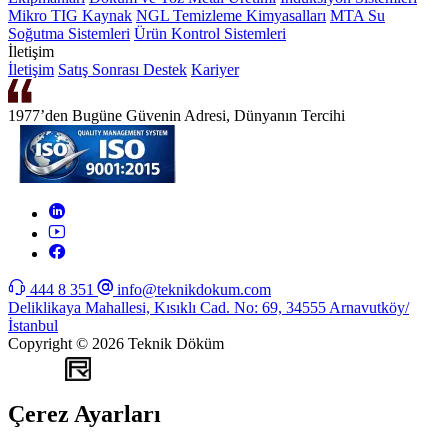
Mikro TIG Kaynak
NGL Temizleme Kimyasalları
MTA Su
Soğutma Sistemleri
Ürün Kontrol Sistemleri
İletişim
İletişim
Satış Sonrası Destek
Kariyer
1977’den Bugüne Güvenin Adresi, Dünyanın Tercihi
444 8 351
info@teknikdokum.com
Deliklikaya Mahallesi, Kısıklı Cad. No: 69, 34555 Arnavutköy/
İstanbul
Copyright © 2026 Teknik Döküm
WEB
TASARIM
Çerez Ayarları