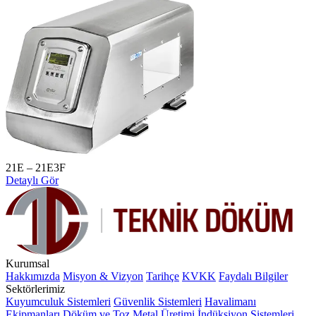
21E – 21E3F
Detaylı Gör
Kurumsal
Hakkımızda
Misyon & Vizyon
Tarihçe
KVKK
Faydalı Bilgiler
Sektörlerimiz
Kuyumculuk Sistemleri
Güvenlik Sistemleri
Havalimanı
Ekipmanları
Döküm ve Toz Metal Üretimi
İndüksiyon Sistemleri