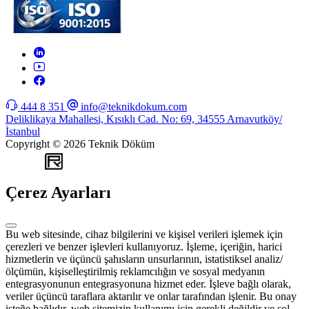
444 8 351
info@teknikdokum.com
Deliklikaya Mahallesi, Kısıklı Cad. No: 69, 34555 Arnavutköy/
İstanbul
Copyright © 2026 Teknik Döküm
WEB
TASARIM
Çerez Ayarları
Bu web sitesinde, cihaz bilgilerini ve kişisel verileri işlemek için
çerezleri ve benzer işlevleri kullanıyoruz. İşleme, içeriğin, harici
hizmetlerin ve üçüncü şahısların unsurlarının, istatistiksel analiz/
ölçümün, kişiselleştirilmiş reklamcılığın ve sosyal medyanın
entegrasyonunun entegrasyonuna hizmet eder. İşleve bağlı olarak,
veriler üçüncü taraflara aktarılır ve onlar tarafından işlenir. Bu onay
isteğe bağlıdır, web sitemizin kullanımı için gerekli değildir ve sol