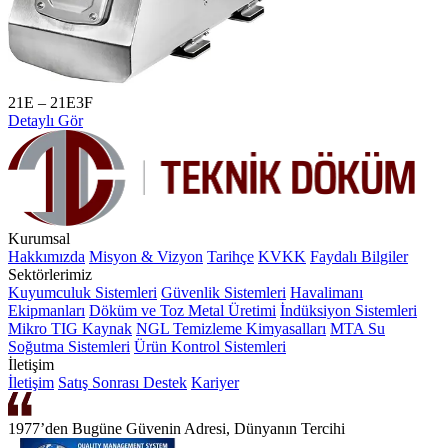
21E – 21E3F
Detaylı Gör
Kurumsal
Hakkımızda
Misyon & Vizyon
Tarihçe
KVKK
Faydalı Bilgiler
Sektörlerimiz
Kuyumculuk Sistemleri
Güvenlik Sistemleri
Havalimanı
Ekipmanları
Döküm ve Toz Metal Üretimi
İndüksiyon Sistemleri
Mikro TIG Kaynak
NGL Temizleme Kimyasalları
MTA Su
Soğutma Sistemleri
Ürün Kontrol Sistemleri
İletişim
İletişim
Satış Sonrası Destek
Kariyer
1977’den Bugüne Güvenin Adresi, Dünyanın Tercihi