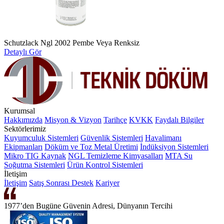
Schutzlack Ngl 2002 Pembe Veya Renksiz
Detaylı Gör
Kurumsal
Hakkımızda
Misyon & Vizyon
Tarihçe
KVKK
Faydalı Bilgiler
Sektörlerimiz
Kuyumculuk Sistemleri
Güvenlik Sistemleri
Havalimanı
Ekipmanları
Döküm ve Toz Metal Üretimi
İndüksiyon Sistemleri
Mikro TIG Kaynak
NGL Temizleme Kimyasalları
MTA Su
Soğutma Sistemleri
Ürün Kontrol Sistemleri
İletişim
İletişim
Satış Sonrası Destek
Kariyer
1977’den Bugüne Güvenin Adresi, Dünyanın Tercihi