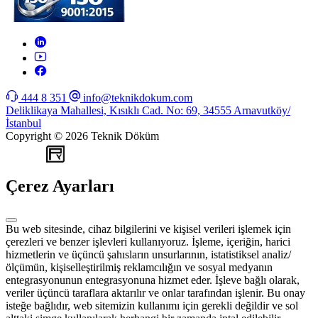
444 8 351
info@teknikdokum.com
Deliklikaya Mahallesi, Kısıklı Cad. No: 69, 34555 Arnavutköy/
İstanbul
Copyright © 2026 Teknik Döküm
WEB
TASARIM
Çerez Ayarları
Bu web sitesinde, cihaz bilgilerini ve kişisel verileri işlemek için
çerezleri ve benzer işlevleri kullanıyoruz. İşleme, içeriğin, harici
hizmetlerin ve üçüncü şahısların unsurlarının, istatistiksel analiz/
ölçümün, kişiselleştirilmiş reklamcılığın ve sosyal medyanın
entegrasyonunun entegrasyonuna hizmet eder. İşleve bağlı olarak,
veriler üçüncü taraflara aktarılır ve onlar tarafından işlenir. Bu onay
isteğe bağlıdır, web sitemizin kullanımı için gerekli değildir ve sol