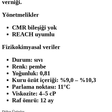
verniği.
Yönetmelikler
CMR bileşiği yok
REACH uyumlu
Fizikokimyasal veriler
Durum: sıvı
Renk: pembe
Yoğunluk: 0,81
Kuru özüt içeriği: %9,0 – %10,3
Parlama noktası: 11°C
Viskozite: 4–5 cP
Raf ömrü: 12 ay
Diğer Ürünler