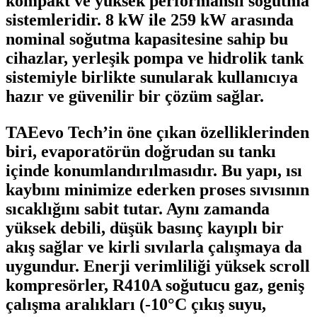
kompakt ve yüksek performanslı soğutma
sistemleridir. 8 kW ile 259 kW arasında
nominal soğutma kapasitesine sahip bu
cihazlar, yerleşik pompa ve hidrolik tank
sistemiyle birlikte sunularak kullanıcıya
hazır ve güvenilir bir çözüm sağlar.
TAEevo Tech’in öne çıkan özelliklerinden
biri, evaporatörün doğrudan su tankı
içinde konumlandırılmasıdır. Bu yapı, ısı
kaybını minimize ederken proses sıvısının
sıcaklığını sabit tutar. Aynı zamanda
yüksek debili, düşük basınç kayıplı bir
akış sağlar ve kirli sıvılarla çalışmaya da
uygundur. Enerji verimliliği yüksek scroll
kompresörler, R410A soğutucu gaz, geniş
çalışma aralıkları (-10°C çıkış suyu,