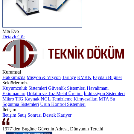
Mta Evo
Detaylı Gör
Kurumsal
Hakkımızda
Misyon & Vizyon
Tarihçe
KVKK
Faydalı Bilgiler
Sektörlerimiz
Kuyumculuk Sistemleri
Güvenlik Sistemleri
Havalimanı
Ekipmanları
Döküm ve Toz Metal Üretimi
İndüksiyon Sistemleri
Mikro TIG Kaynak
NGL Temizleme Kimyasalları
MTA Su
Soğutma Sistemleri
Ürün Kontrol Sistemleri
İletişim
İletişim
Satış Sonrası Destek
Kariyer
1977’den Bugüne Güvenin Adresi, Dünyanın Tercihi