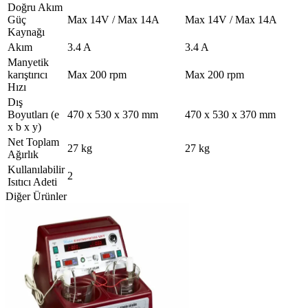
Doğru Akım
Güç
Max 14V / Max 14A
Max 14V / Max 14A
Kaynağı
Akım
3.4 A
3.4 A
Manyetik
karıştırıcı
Max 200 rpm
Max 200 rpm
Hızı
Dış
Boyutları (e
470 x 530 x 370 mm
470 x 530 x 370 mm
x b x y)
Net Toplam
27 kg
27 kg
Ağırlık
Kullanılabilir
2
Isıtıcı Adeti
Diğer Ürünler