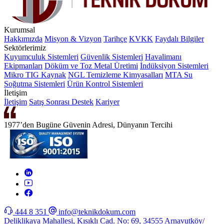
Kurumsal
Hakkımızda
Misyon & Vizyon
Tarihçe
KVKK
Faydalı Bilgiler
Sektörlerimiz
Kuyumculuk Sistemleri
Güvenlik Sistemleri
Havalimanı
Ekipmanları
Döküm ve Toz Metal Üretimi
İndüksiyon Sistemleri
Mikro TIG Kaynak
NGL Temizleme Kimyasalları
MTA Su
Soğutma Sistemleri
Ürün Kontrol Sistemleri
İletişim
İletişim
Satış Sonrası Destek
Kariyer
1977’den Bugüne Güvenin Adresi, Dünyanın Tercihi
444 8 351
info@teknikdokum.com
Deliklikaya Mahallesi, Kısıklı Cad. No: 69, 34555 Arnavutköy/