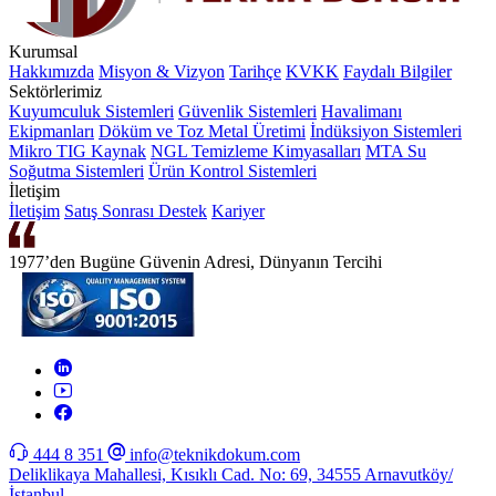
Kurumsal
Hakkımızda
Misyon & Vizyon
Tarihçe
KVKK
Faydalı Bilgiler
Sektörlerimiz
Kuyumculuk Sistemleri
Güvenlik Sistemleri
Havalimanı
Ekipmanları
Döküm ve Toz Metal Üretimi
İndüksiyon Sistemleri
Mikro TIG Kaynak
NGL Temizleme Kimyasalları
MTA Su
Soğutma Sistemleri
Ürün Kontrol Sistemleri
İletişim
İletişim
Satış Sonrası Destek
Kariyer
1977’den Bugüne Güvenin Adresi, Dünyanın Tercihi
444 8 351
info@teknikdokum.com
Deliklikaya Mahallesi, Kısıklı Cad. No: 69, 34555 Arnavutköy/
İstanbul