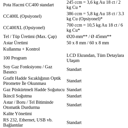
245 ccm = 3,6 kg Au 18 ct / 2
Pota Hacmi CC400 standart
kg Cu *
386 ccm = 5,8 kg Au 18 ct / 3.3
CC400L (Opsiyonel)
kg Cu (Opsiyonel)*
700 ccm = 10,5 kg Au 18 ct / 6
CC400XL (Opsiyonel)
kg Cu*
Tel / Tüp Üretimi (Max. Çap)
Ø20-mm** / Ø 45mm**
Astar Üretimi
50 x 8 mm / 60 x 8 mm
Kullanma + Kontrol
LCD Ekrandan, Tüm Detaylara
100 Program
Ulaşım
Soy Gaz Fonksiyonu / Gaz
Standart
Basıncı
Grafit Hadde Sıcaklığının Optik
Standart
Pirometre İle Okunması
Gaz Püskürtmeli Hadde Soğutucu
Standart
İkincil Soğutma
Standart
Astar / Boru / Tel Bitiminde
Standart
Otomatik Durdurma
Kalite Yönetimi
RS 232, Ethernet, USB vb.
Standart
Bağlantılar