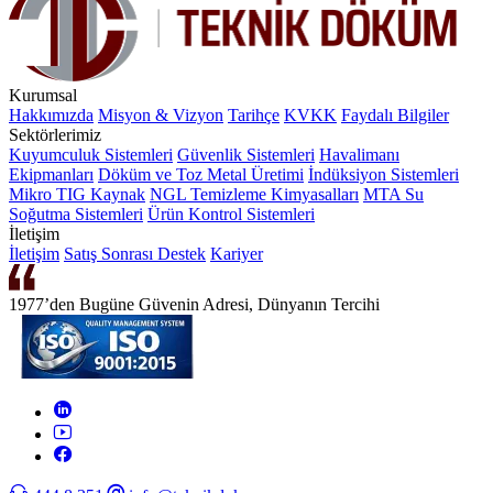
Kurumsal
Hakkımızda
Misyon & Vizyon
Tarihçe
KVKK
Faydalı Bilgiler
Sektörlerimiz
Kuyumculuk Sistemleri
Güvenlik Sistemleri
Havalimanı
Ekipmanları
Döküm ve Toz Metal Üretimi
İndüksiyon Sistemleri
Mikro TIG Kaynak
NGL Temizleme Kimyasalları
MTA Su
Soğutma Sistemleri
Ürün Kontrol Sistemleri
İletişim
İletişim
Satış Sonrası Destek
Kariyer
1977’den Bugüne Güvenin Adresi, Dünyanın Tercihi