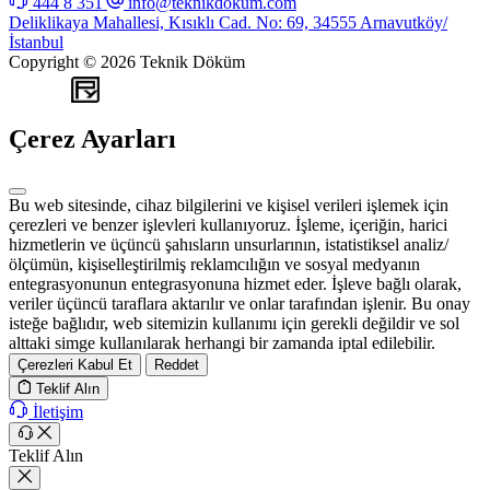
444 8 351
info@teknikdokum.com
Deliklikaya Mahallesi, Kısıklı Cad. No: 69, 34555 Arnavutköy/
İstanbul
Copyright © 2026 Teknik Döküm
WEB
TASARIM
Çerez Ayarları
Bu web sitesinde, cihaz bilgilerini ve kişisel verileri işlemek için
çerezleri ve benzer işlevleri kullanıyoruz. İşleme, içeriğin, harici
hizmetlerin ve üçüncü şahısların unsurlarının, istatistiksel analiz/
ölçümün, kişiselleştirilmiş reklamcılığın ve sosyal medyanın
entegrasyonunun entegrasyonuna hizmet eder. İşleve bağlı olarak,
veriler üçüncü taraflara aktarılır ve onlar tarafından işlenir. Bu onay
isteğe bağlıdır, web sitemizin kullanımı için gerekli değildir ve sol
alttaki simge kullanılarak herhangi bir zamanda iptal edilebilir.
Çerezleri Kabul Et
Reddet
Teklif Alın
İletişim
Teklif Alın