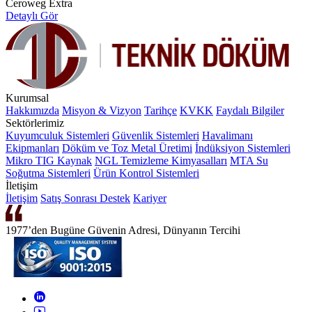
Ceroweg Extra
Detaylı Gör
Kurumsal
Hakkımızda
Misyon & Vizyon
Tarihçe
KVKK
Faydalı Bilgiler
Sektörlerimiz
Kuyumculuk Sistemleri
Güvenlik Sistemleri
Havalimanı
Ekipmanları
Döküm ve Toz Metal Üretimi
İndüksiyon Sistemleri
Mikro TIG Kaynak
NGL Temizleme Kimyasalları
MTA Su
Soğutma Sistemleri
Ürün Kontrol Sistemleri
İletişim
İletişim
Satış Sonrası Destek
Kariyer
1977’den Bugüne Güvenin Adresi, Dünyanın Tercihi