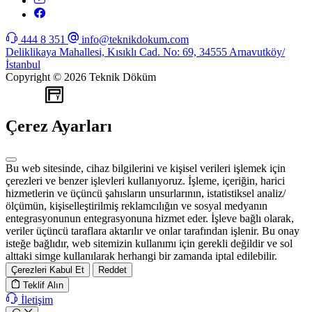
444 8 351
info@teknikdokum.com
Deliklikaya Mahallesi, Kısıklı Cad. No: 69, 34555 Arnavutköy/
İstanbul
Copyright © 2026 Teknik Döküm
WEB
TASARIM
Çerez Ayarları
Bu web sitesinde, cihaz bilgilerini ve kişisel verileri işlemek için
çerezleri ve benzer işlevleri kullanıyoruz. İşleme, içeriğin, harici
hizmetlerin ve üçüncü şahısların unsurlarının, istatistiksel analiz/
ölçümün, kişiselleştirilmiş reklamcılığın ve sosyal medyanın
entegrasyonunun entegrasyonuna hizmet eder. İşleve bağlı olarak,
veriler üçüncü taraflara aktarılır ve onlar tarafından işlenir. Bu onay
isteğe bağlıdır, web sitemizin kullanımı için gerekli değildir ve sol
alttaki simge kullanılarak herhangi bir zamanda iptal edilebilir.
Çerezleri Kabul Et
Reddet
Teklif Alın
İletişim