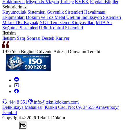
Hakkımızda
Misyon & Vizyon
Tarihçe
KVKK
Faydalı Bilgiler
Sektörlerimiz
Kuyumculuk Sistemleri
Güvenlik Sistemleri
Havalimanı
Ekipmanları
Döküm ve Toz Metal Üretimi
İndüksiyon Sistemleri
Mikro TIG Kaynak
NGL Temizleme Kimyasalları
MTA Su
Soğutma Sistemleri
Ürün Kontrol Sistemleri
İletişim
İletişim
Satış Sonrası Destek
Kariyer
1977’den Bugüne Güvenin Adresi, Dünyanın Tercihi
444 8 351
info@teknikdokum.com
Deliklikaya Mahallesi, Kısıklı Cad. No: 69, 34555 Arnavutköy/
İstanbul
Copyright © 2026 Teknik Döküm
WEB
TASARIM