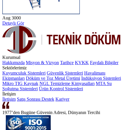
Aug 3000
Detaylı Gör
Kurumsal
Hakkımızda
Misyon & Vizyon
Tarihçe
KVKK
Faydalı Bilgiler
Sektörlerimiz
Kuyumculuk Sistemleri
Güvenlik Sistemleri
Havalimanı
Ekipmanları
Döküm ve Toz Metal Üretimi
İndüksiyon Sistemleri
Mikro TIG Kaynak
NGL Temizleme Kimyasalları
MTA Su
Soğutma Sistemleri
Ürün Kontrol Sistemleri
İletişim
İletişim
Satış Sonrası Destek
Kariyer
1977’den Bugüne Güvenin Adresi, Dünyanın Tercihi