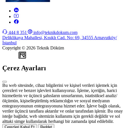
444 8 351
info@teknikdokum.com
Deliklikaya Mahallesi, Kısıklı Cad. No: 69, 34555 Arnavutköy/
İstanbul
Copyright © 2026 Teknik Döküm
WEB
TASARIM
Çerez Ayarları
Bu web sitesinde, cihaz bilgilerini ve kişisel verileri işlemek için
çerezleri ve benzer işlevleri kullanıyoruz. İşleme, içeriğin, harici
hizmetlerin ve üçüncü şahısların unsurlarının, istatistiksel analiz/
ölçümün, kişiselleştirilmiş reklamcılığın ve sosyal medyanın
entegrasyonunun entegrasyonuna hizmet eder. İşleve bağlı olarak,
veriler üçüncü taraflara aktarılır ve onlar tarafından işlenir. Bu onay
isteğe bağlıdır, web sitemizin kullanımı için gerekli değildir ve sol
alttaki simge kullanılarak herhangi bir zamanda iptal edilebilir.
Çerezleri Kabul Et
Reddet