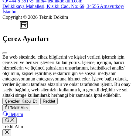
444 8 351
info@teknikdokum.com
Deliklikaya Mahallesi, Kısıklı Cad. No: 69, 34555 Arnavutköy/
İstanbul
Copyright © 2026 Teknik Döküm
WEB
TASARIM
Çerez Ayarları
Bu web sitesinde, cihaz bilgilerini ve kişisel verileri işlemek için
çerezleri ve benzer işlevleri kullanıyoruz. İşleme, içeriğin, harici
hizmetlerin ve üçüncü şahısların unsurlarının, istatistiksel analiz/
ölçümün, kişiselleştirilmiş reklamcılığın ve sosyal medyanın
entegrasyonunun entegrasyonuna hizmet eder. İşleve bağlı olarak,
veriler üçüncü taraflara aktarılır ve onlar tarafından işlenir. Bu onay
isteğe bağlıdır, web sitemizin kullanımı için gerekli değildir ve sol
alttaki simge kullanılarak herhangi bir zamanda iptal edilebilir.
Çerezleri Kabul Et
Reddet
Teklif Alın
İletişim
Teklif Alın