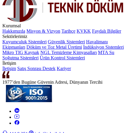
Kurumsal
Hakkımızda
Misyon & Vizyon
Tarihçe
KVKK
Faydalı Bilgiler
Sektörlerimiz
Kuyumculuk Sistemleri
Güvenlik Sistemleri
Havalimanı
Ekipmanları
Döküm ve Toz Metal Üretimi
İndüksiyon Sistemleri
Mikro TIG Kaynak
NGL Temizleme Kimyasalları
MTA Su
Soğutma Sistemleri
Ürün Kontrol Sistemleri
İletişim
İletişim
Satış Sonrası Destek
Kariyer
1977’den Bugüne Güvenin Adresi, Dünyanın Tercihi