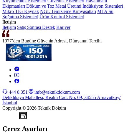
Kuyumculuk Sistemleri
Güvenlik Sistemleri
Havalimanı
Ekipmanları
Döküm ve Toz Metal Üretimi
İndüksiyon Sistemleri
Mikro TIG Kaynak
NGL Temizleme Kimyasalları
MTA Su
Soğutma Sistemleri
Ürün Kontrol Sistemleri
İletişim
İletişim
Satış Sonrası Destek
Kariyer
1977’den Bugüne Güvenin Adresi, Dünyanın Tercihi
444 8 351
info@teknikdokum.com
Deliklikaya Mahallesi, Kısıklı Cad. No: 69, 34555 Arnavutköy/
İstanbul
Copyright © 2026 Teknik Döküm
WEB
TASARIM
Çerez Ayarları