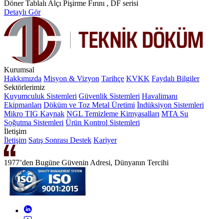
Döner Tablalı Alçı Pişirme Fırını , DF serisi
Detaylı Gör
Kurumsal
Hakkımızda
Misyon & Vizyon
Tarihçe
KVKK
Faydalı Bilgiler
Sektörlerimiz
Kuyumculuk Sistemleri
Güvenlik Sistemleri
Havalimanı
Ekipmanları
Döküm ve Toz Metal Üretimi
İndüksiyon Sistemleri
Mikro TIG Kaynak
NGL Temizleme Kimyasalları
MTA Su
Soğutma Sistemleri
Ürün Kontrol Sistemleri
İletişim
İletişim
Satış Sonrası Destek
Kariyer
1977’den Bugüne Güvenin Adresi, Dünyanın Tercihi