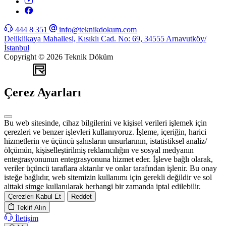
444 8 351
info@teknikdokum.com
Deliklikaya Mahallesi, Kısıklı Cad. No: 69, 34555 Arnavutköy/
İstanbul
Copyright © 2026 Teknik Döküm
WEB
TASARIM
Çerez Ayarları
Bu web sitesinde, cihaz bilgilerini ve kişisel verileri işlemek için
çerezleri ve benzer işlevleri kullanıyoruz. İşleme, içeriğin, harici
hizmetlerin ve üçüncü şahısların unsurlarının, istatistiksel analiz/
ölçümün, kişiselleştirilmiş reklamcılığın ve sosyal medyanın
entegrasyonunun entegrasyonuna hizmet eder. İşleve bağlı olarak,
veriler üçüncü taraflara aktarılır ve onlar tarafından işlenir. Bu onay
isteğe bağlıdır, web sitemizin kullanımı için gerekli değildir ve sol
alttaki simge kullanılarak herhangi bir zamanda iptal edilebilir.
Çerezleri Kabul Et
Reddet
Teklif Alın
İletişim