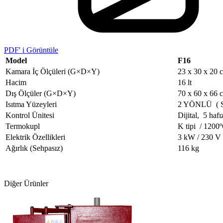
PDF' i Görüntüle
Model
F16
Kamara İç Ölçüleri (G×D×Y)
23 x 30 x 20 
Hacim
16 lt
Dış Ölçüler (G×D×Y)
70 x 60 x 66 
Isıtma Yüzeyleri
2 YÖNLÜ ( 
Kontrol Ünitesi
Dijital, 5 hafı
Termokupl
K tipi / 1200
Elektrik Özellikleri
3 kW / 230 V
Ağırlık (Sehpasız)
116 kg
Diğer Ürünler