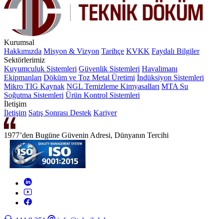
Kurumsal
Hakkımızda
Misyon & Vizyon
Tarihçe
KVKK
Faydalı Bilgiler
Sektörlerimiz
Kuyumculuk Sistemleri
Güvenlik Sistemleri
Havalimanı
Ekipmanları
Döküm ve Toz Metal Üretimi
İndüksiyon Sistemleri
Mikro TIG Kaynak
NGL Temizleme Kimyasalları
MTA Su
Soğutma Sistemleri
Ürün Kontrol Sistemleri
İletişim
İletişim
Satış Sonrası Destek
Kariyer
1977’den Bugüne Güvenin Adresi, Dünyanın Tercihi