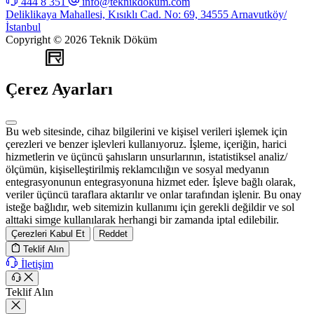
444 8 351
info@teknikdokum.com
Deliklikaya Mahallesi, Kısıklı Cad. No: 69, 34555 Arnavutköy/
İstanbul
Copyright © 2026 Teknik Döküm
WEB
TASARIM
Çerez Ayarları
Bu web sitesinde, cihaz bilgilerini ve kişisel verileri işlemek için
çerezleri ve benzer işlevleri kullanıyoruz. İşleme, içeriğin, harici
hizmetlerin ve üçüncü şahısların unsurlarının, istatistiksel analiz/
ölçümün, kişiselleştirilmiş reklamcılığın ve sosyal medyanın
entegrasyonunun entegrasyonuna hizmet eder. İşleve bağlı olarak,
veriler üçüncü taraflara aktarılır ve onlar tarafından işlenir. Bu onay
isteğe bağlıdır, web sitemizin kullanımı için gerekli değildir ve sol
alttaki simge kullanılarak herhangi bir zamanda iptal edilebilir.
Çerezleri Kabul Et
Reddet
Teklif Alın
İletişim
Teklif Alın