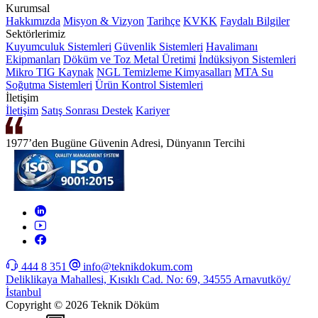
Kurumsal
Hakkımızda
Misyon & Vizyon
Tarihçe
KVKK
Faydalı Bilgiler
Sektörlerimiz
Kuyumculuk Sistemleri
Güvenlik Sistemleri
Havalimanı
Ekipmanları
Döküm ve Toz Metal Üretimi
İndüksiyon Sistemleri
Mikro TIG Kaynak
NGL Temizleme Kimyasalları
MTA Su
Soğutma Sistemleri
Ürün Kontrol Sistemleri
İletişim
İletişim
Satış Sonrası Destek
Kariyer
1977’den Bugüne Güvenin Adresi, Dünyanın Tercihi
444 8 351
info@teknikdokum.com
Deliklikaya Mahallesi, Kısıklı Cad. No: 69, 34555 Arnavutköy/
İstanbul
Copyright © 2026 Teknik Döküm