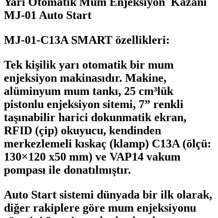
Yarı Otomatik Mum Enjeksiyon Kazanı
MJ-01 Auto Start
MJ-01-C13A SMART özellikleri:
Tek kişilik yarı otomatik bir mum
enjeksiyon makinasıdır. Makine,
alüminyum mum tankı, 25 cm³lük
pistonlu enjeksiyon sitemi, 7” renkli
taşınabilir harici dokunmatik ekran,
RFID (çip) okuyucu, kendinden
merkezlemeli kıskaç (klamp) C13A (ölçü:
130×120 x50 mm) ve VAP14 vakum
pompası ile donatılmıştır.
Auto Start
sistemi dünyada bir ilk olarak,
diğer rakiplere göre mum enjeksiyonu