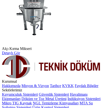
Alçı Kırma Mikseri
Detaylı Gör
Kurumsal
Hakkımızda
Misyon & Vizyon
Tarihçe
KVKK
Faydalı Bilgiler
Sektörlerimiz
Kuyumculuk Sistemleri
Güvenlik Sistemleri
Havalimanı
Ekipmanları
Döküm ve Toz Metal Üretimi
İndüksiyon Sistemleri
Mikro TIG Kaynak
NGL Temizleme Kimyasalları
MTA Su
Soğutma Sistemleri
Ürün Kontrol Sistemleri