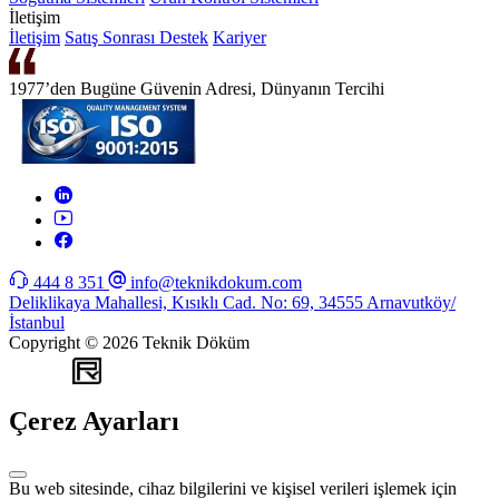
İletişim
İletişim
Satış Sonrası Destek
Kariyer
1977’den Bugüne Güvenin Adresi, Dünyanın Tercihi
444 8 351
info@teknikdokum.com
Deliklikaya Mahallesi, Kısıklı Cad. No: 69, 34555 Arnavutköy/
İstanbul
Copyright © 2026 Teknik Döküm
WEB
TASARIM
Çerez Ayarları
Bu web sitesinde, cihaz bilgilerini ve kişisel verileri işlemek için