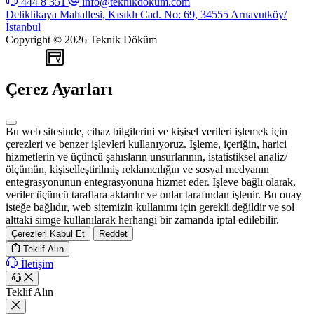
444 8 351
info@teknikdokum.com
Deliklikaya Mahallesi, Kısıklı Cad. No: 69, 34555 Arnavutköy/
İstanbul
Copyright © 2026 Teknik Döküm
WEB
TASARIM
Çerez Ayarları
Bu web sitesinde, cihaz bilgilerini ve kişisel verileri işlemek için
çerezleri ve benzer işlevleri kullanıyoruz. İşleme, içeriğin, harici
hizmetlerin ve üçüncü şahısların unsurlarının, istatistiksel analiz/
ölçümün, kişiselleştirilmiş reklamcılığın ve sosyal medyanın
entegrasyonunun entegrasyonuna hizmet eder. İşleve bağlı olarak,
veriler üçüncü taraflara aktarılır ve onlar tarafından işlenir. Bu onay
isteğe bağlıdır, web sitemizin kullanımı için gerekli değildir ve sol
alttaki simge kullanılarak herhangi bir zamanda iptal edilebilir.
Çerezleri Kabul Et
Reddet
Teklif Alın
İletişim
Teklif Alın