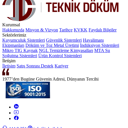
Kurumsal
Hakkımızda
Misyon & Vizyon
Tarihçe
KVKK
Faydalı Bilgiler
Sektörlerimiz
Kuyumculuk Sistemleri
Güvenlik Sistemleri
Havalimanı
Ekipmanları
Döküm ve Toz Metal Üretimi
İndüksiyon Sistemleri
Mikro TIG Kaynak
NGL Temizleme Kimyasalları
MTA Su
Soğutma Sistemleri
Ürün Kontrol Sistemleri
İletişim
İletişim
Satış Sonrası Destek
Kariyer
1977’den Bugüne Güvenin Adresi, Dünyanın Tercihi