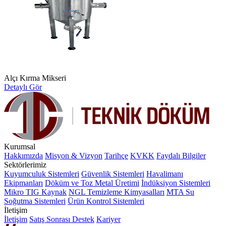
Alçı Kırma Mikseri
Detaylı Gör
Kurumsal
Hakkımızda
Misyon & Vizyon
Tarihçe
KVKK
Faydalı Bilgiler
Sektörlerimiz
Kuyumculuk Sistemleri
Güvenlik Sistemleri
Havalimanı
Ekipmanları
Döküm ve Toz Metal Üretimi
İndüksiyon Sistemleri
Mikro TIG Kaynak
NGL Temizleme Kimyasalları
MTA Su
Soğutma Sistemleri
Ürün Kontrol Sistemleri
İletişim
İletişim
Satış Sonrası Destek
Kariyer