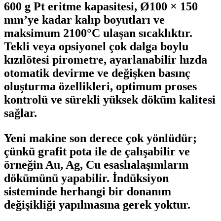
600 g
Pt
eritme
kapasitesi, Ø100 × 150
mm’ye kadar kalıp boyutları ve
maksimum 2100°C
ulaşan
sıcaklıktır.
Tekli veya opsiyonel çok dalga boylu
kızılötesi pirometre, ayarlanabilir hızda
otomatik
devirm
e ve değişken basınç
oluşturma özellikleri, optimum proses
kontrolü ve sürekli yüksek döküm kalitesi
sağlar.
Yeni makine son derece çok yönlüdür;
çünkü grafit
pota
ile de çalışabilir ve
örneğin
Au
,
Ag
, Cu
esaslı
alaşımların
dökümünü yapabilir.
İ
ndüksiyon
sisteminde herhangi bir donanım
değişikliği yapılmasına gerek yoktur.