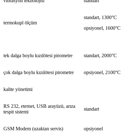
v
ibrasyon
teknolojisi
standart
s
tandart
, 1300°C
t
ermokupl
ölçüm
o
psiyonel
, 1600°C
t
ek
dalga boylu kızılötesi pirometre
s
tandart
, 2000°C
ç
ok
dalga boylu kızılötesi pirometre
o
psiyonel
, 2100°C
kalite
yönetimi
RS 232,
eternet
, USB arayüzü, arıza
standart
tespit sistemi
GSM Modem (uzaktan servis)
opsiyonel