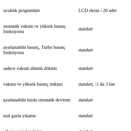
sıcaklık
programları
LCD ekran /
2
0 adet
otomatik
vakum ve yüksek basınç
standart
fonksiyonu
ayarlanabilir
basınç, Turbo basınç
standart
fonksiyonu
s
adece
vakum altında döküm
standart
v
akum
ve yüksek basınç miktarı
s
tandart
, -1 ila 3 bar
a
yarlanabilir
hızda otomatik devirme
standart
a
sal
gazla yıkama
s
tandart