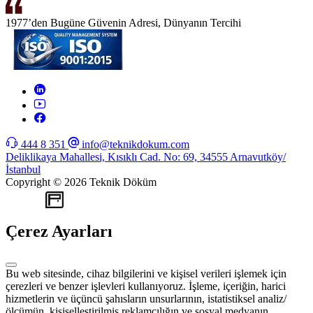
1977’den Bugüne Güvenin Adresi, Dünyanın Tercihi
444 8 351
info@teknikdokum.com
Deliklikaya Mahallesi, Kısıklı Cad. No: 69, 34555 Arnavutköy/
İstanbul
Copyright © 2026 Teknik Döküm
WEB
TASARIM
Çerez Ayarları
Bu web sitesinde, cihaz bilgilerini ve kişisel verileri işlemek için
çerezleri ve benzer işlevleri kullanıyoruz. İşleme, içeriğin, harici
hizmetlerin ve üçüncü şahısların unsurlarının, istatistiksel analiz/
ölçümün, kişiselleştirilmiş reklamcılığın ve sosyal medyanın