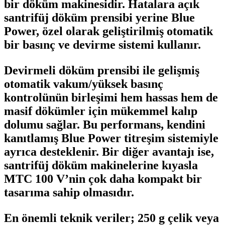
bir döküm
makinesidir
. Hatalara açık
santrifüj döküm prensibi yerine Blue
Power
, özel olarak geliştirilmiş otomatik
bir basınç ve
devirme
sistemi kullanır.
Devirmeli
döküm prensibi ile gelişmiş
otomatik vakum/
yüksek
basınç
kontrolünün
birleşimi
hem hassas hem de
masif dökümler için mükemmel kalıp
dolumu sağlar. Bu performans, kendini
kanıtlamış Blue
Power
titreşim sistemiyle
ayrıca desteklenir. Bir diğer avantajı ise,
santrifüj döküm makinelerine kıyasla
MTC 100 V’nin çok daha kompakt bir
tasarıma sahip olmasıdır.
En önemli teknik veriler; 250 g çelik veya