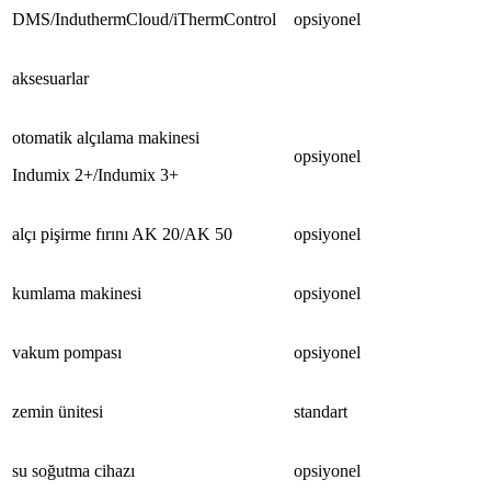
DMS/
InduthermCloud
/
iThermControl
opsiyonel
aksesuarlar
otomatik
alçılama makinesi
opsiyonel
Indumix
2+/
Indumix
3+
alçı
pişirme fırını AK 20/AK 50
o
psiyonel
kumlama
makinesi
opsiyonel
v
ak
u
m
pompası
o
psiyonel
zemin
ünitesi
standart
s
u
soğutma cihazı
o
psiyonel