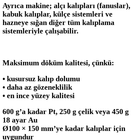
Ayrıca makine;
alçı
kalıpları (
fanuslar
),
kabuk kalıplar, külçe sistemleri ve
hazneye sığan diğer tüm kalıplama
sistemleriyle çalışabilir.
Maksimum döküm kalitesi, çünkü:
•
kusursuz
kalıp dolumu
•
daha
az gözeneklilik
•
en
ince yüzey kalitesi
600 g’a kadar
Pt
, 250 g çelik veya 450 g
18 ayar
Au
Ø100 × 150 mm’ye kadar kalıplar için
uygundur