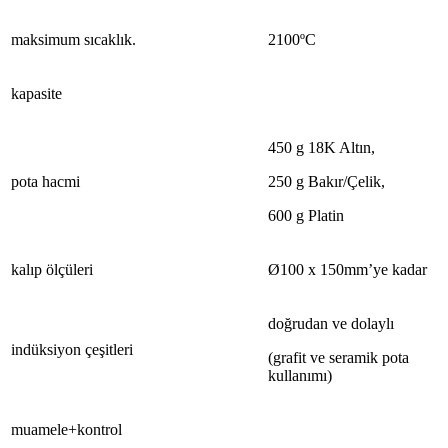
maksimum
sıcaklık.
21
00ºC
kapasite
450
g 18K Altın
,
pota
hacmi
250 g Bakır/Çelik
,
600 g Platin
kalıp
ölçüleri
Ø100 x 150mm’ye kadar
doğrudan
ve dolaylı
indüksiyon
çeşitleri
(
grafit
ve seramik pota
kullanımı)
muamele
+kontrol