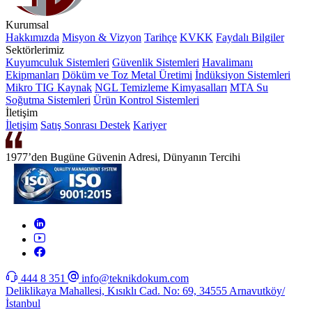
Kurumsal
Hakkımızda
Misyon & Vizyon
Tarihçe
KVKK
Faydalı Bilgiler
Sektörlerimiz
Kuyumculuk Sistemleri
Güvenlik Sistemleri
Havalimanı
Ekipmanları
Döküm ve Toz Metal Üretimi
İndüksiyon Sistemleri
Mikro TIG Kaynak
NGL Temizleme Kimyasalları
MTA Su
Soğutma Sistemleri
Ürün Kontrol Sistemleri
İletişim
İletişim
Satış Sonrası Destek
Kariyer
1977’den Bugüne Güvenin Adresi, Dünyanın Tercihi
444 8 351
info@teknikdokum.com
Deliklikaya Mahallesi, Kısıklı Cad. No: 69, 34555 Arnavutköy/
İstanbul