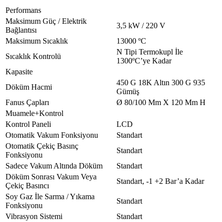
Performans
Maksimum Güç / Elektrik
3,5 kW / 220 V
Bağlantısı
Maksimum Sıcaklık
13000 ºC
N Tipi Termokupl İle
Sıcaklık Kontrolü
1300ºC’ye Kadar
Kapasite
450 G 18K Altın 300 G 935
Döküm Hacmi
Gümüş
Fanus Çapları
Ø 80/100 Mm X 120 Mm H
Muamele+Kontrol
Kontrol Paneli
LCD
Otomatik Vakum Fonksiyonu
Standart
Otomatik Çekiç Basınç
Standart
Fonksiyonu
Sadece Vakum Altında Döküm
Standart
Döküm Sonrası Vakum Veya
Standart, -1 +2 Bar’a Kadar
Çekiç Basıncı
Soy Gaz İle Sarma / Yıkama
Standart
Fonksiyonu
Vibrasyon Sistemi
Standart