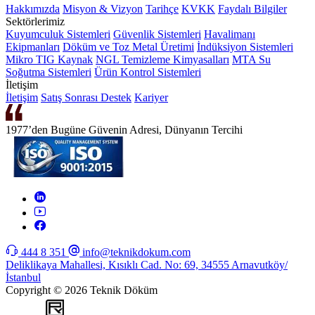
Hakkımızda
Misyon & Vizyon
Tarihçe
KVKK
Faydalı Bilgiler
Sektörlerimiz
Kuyumculuk Sistemleri
Güvenlik Sistemleri
Havalimanı
Ekipmanları
Döküm ve Toz Metal Üretimi
İndüksiyon Sistemleri
Mikro TIG Kaynak
NGL Temizleme Kimyasalları
MTA Su
Soğutma Sistemleri
Ürün Kontrol Sistemleri
İletişim
İletişim
Satış Sonrası Destek
Kariyer
1977’den Bugüne Güvenin Adresi, Dünyanın Tercihi
444 8 351
info@teknikdokum.com
Deliklikaya Mahallesi, Kısıklı Cad. No: 69, 34555 Arnavutköy/
İstanbul
Copyright © 2026 Teknik Döküm
WEB
TASARIM