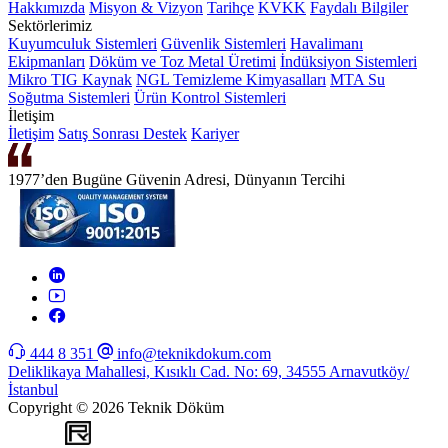
Hakkımızda
Misyon & Vizyon
Tarihçe
KVKK
Faydalı Bilgiler
Sektörlerimiz
Kuyumculuk Sistemleri
Güvenlik Sistemleri
Havalimanı
Ekipmanları
Döküm ve Toz Metal Üretimi
İndüksiyon Sistemleri
Mikro TIG Kaynak
NGL Temizleme Kimyasalları
MTA Su
Soğutma Sistemleri
Ürün Kontrol Sistemleri
İletişim
İletişim
Satış Sonrası Destek
Kariyer
1977’den Bugüne Güvenin Adresi, Dünyanın Tercihi
444 8 351
info@teknikdokum.com
Deliklikaya Mahallesi, Kısıklı Cad. No: 69, 34555 Arnavutköy/
İstanbul
Copyright © 2026 Teknik Döküm
WEB
TASARIM