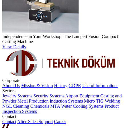
Independence in Your Workshop: The Lampert Fusion Compact
Casting Machine
View Details
Corporate
About Us
Mission & Vision
History
GDPR
Useful Informations
Sectors
Jewelry Systems
Security Systems
Airport Equipment
Casting and
Powder Metal Production
Induction Systems
Micro TIG Welding
NGL Cleaning Chemicals
MTA Water Cooling Systems
Product
Inspection Systems
Contact
Contact
After-Sales Support
Career