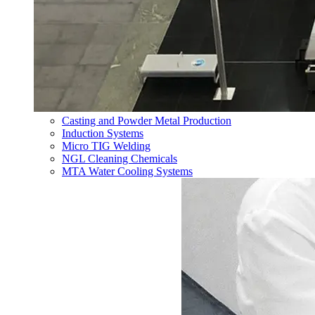
Casting and Powder Metal Production
Induction Systems
Micro TIG Welding
NGL Cleaning Chemicals
MTA Water Cooling Systems