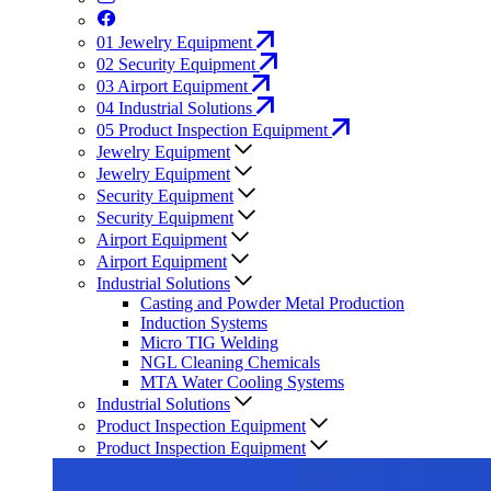
01
Jewelry Equipment
02
Security Equipment
03
Airport Equipment
04
Industrial Solutions
05
Product Inspection Equipment
Jewelry Equipment
Jewelry Equipment
Security Equipment
Security Equipment
Airport Equipment
Airport Equipment
Industrial Solutions
Casting and Powder Metal Production
Induction Systems
Micro TIG Welding
NGL Cleaning Chemicals
MTA Water Cooling Systems
Industrial Solutions
Product Inspection Equipment
Product Inspection Equipment